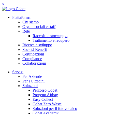
×
Piattaforma
Chi siamo
Organi sociali e staff
Rete
Raccolta e stoccaggio
Trattamento e recupero
Ricerca e sviluppo
Società Benefit
Certificazioni
Compliance
Collaborazioni
Servizi
Per Aziende
Per i Cittadini
Soluzioni
Percorso Cobat
Progetto Airbag
Easy Collect
Cobat Zero Waste
Soluzioni per il fotovoltaico
Cobat Academy