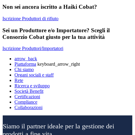
Non sei ancora iscritto a Haiki Cobat?
Iscrizione Produttori di rifiuto
Sei un Produttore e/o Importatore? Scegli il
Consorzio Cobat giusto per la tua attività
Iscrizione Produttori/Importatori
arrow_back
Piattaforma
keyboard_arrow_right
Chi siamo
Organi sociali e staff
Rete
Ricerca e sviluppo
Società Benefit
Certificazioni
Compliance
Collaborazioni
Siamo il partner ideale per la gestione dei
prodotti a fine vita.